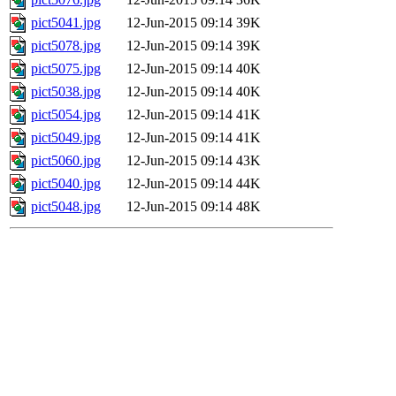
pict5041.jpg
12-Jun-2015 09:14
39K
pict5078.jpg
12-Jun-2015 09:14
39K
pict5075.jpg
12-Jun-2015 09:14
40K
pict5038.jpg
12-Jun-2015 09:14
40K
pict5054.jpg
12-Jun-2015 09:14
41K
pict5049.jpg
12-Jun-2015 09:14
41K
pict5060.jpg
12-Jun-2015 09:14
43K
pict5040.jpg
12-Jun-2015 09:14
44K
pict5048.jpg
12-Jun-2015 09:14
48K