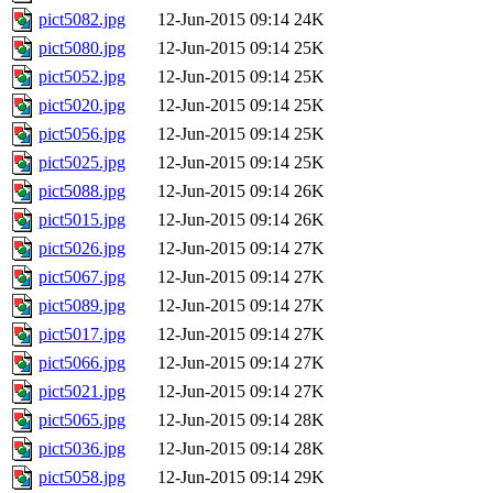
pict5082.jpg
12-Jun-2015 09:14
24K
pict5080.jpg
12-Jun-2015 09:14
25K
pict5052.jpg
12-Jun-2015 09:14
25K
pict5020.jpg
12-Jun-2015 09:14
25K
pict5056.jpg
12-Jun-2015 09:14
25K
pict5025.jpg
12-Jun-2015 09:14
25K
pict5088.jpg
12-Jun-2015 09:14
26K
pict5015.jpg
12-Jun-2015 09:14
26K
pict5026.jpg
12-Jun-2015 09:14
27K
pict5067.jpg
12-Jun-2015 09:14
27K
pict5089.jpg
12-Jun-2015 09:14
27K
pict5017.jpg
12-Jun-2015 09:14
27K
pict5066.jpg
12-Jun-2015 09:14
27K
pict5021.jpg
12-Jun-2015 09:14
27K
pict5065.jpg
12-Jun-2015 09:14
28K
pict5036.jpg
12-Jun-2015 09:14
28K
pict5058.jpg
12-Jun-2015 09:14
29K