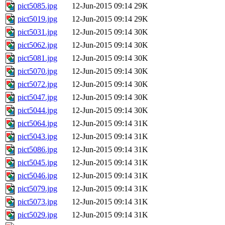
pict5085.jpg
12-Jun-2015 09:14
29K
pict5019.jpg
12-Jun-2015 09:14
29K
pict5031.jpg
12-Jun-2015 09:14
30K
pict5062.jpg
12-Jun-2015 09:14
30K
pict5081.jpg
12-Jun-2015 09:14
30K
pict5070.jpg
12-Jun-2015 09:14
30K
pict5072.jpg
12-Jun-2015 09:14
30K
pict5047.jpg
12-Jun-2015 09:14
30K
pict5044.jpg
12-Jun-2015 09:14
30K
pict5064.jpg
12-Jun-2015 09:14
31K
pict5043.jpg
12-Jun-2015 09:14
31K
pict5086.jpg
12-Jun-2015 09:14
31K
pict5045.jpg
12-Jun-2015 09:14
31K
pict5046.jpg
12-Jun-2015 09:14
31K
pict5079.jpg
12-Jun-2015 09:14
31K
pict5073.jpg
12-Jun-2015 09:14
31K
pict5029.jpg
12-Jun-2015 09:14
31K